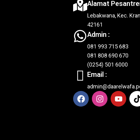
Alamat Pesantren
Lebakwana, Kec. Kra
42161
Admin :
081 993 715 683
081 808 690 670
(0254) 501 6000
Email :
admin@daarelwafa.p
F
I
Y
a
n
o
i
c
s
u
e
t
t
t
b
a
u
o
g
b