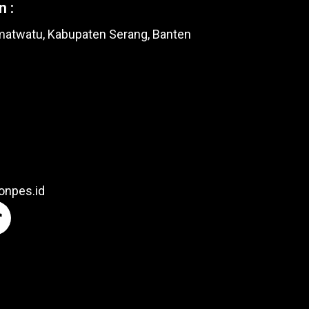
 :
matwatu, Kabupaten Serang, Banten
onpes.id
T
k
o
k