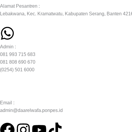
Alamat Pesantren :
Lebakwana, Kec. Kramatwatu, Kabupaten Serang, Banten 421
Admin :
081 993 715 683
081 808 690 670
(0254) 501 6000
Email :
admin@daarelwafa.ponpes.id
F
I
Y
T