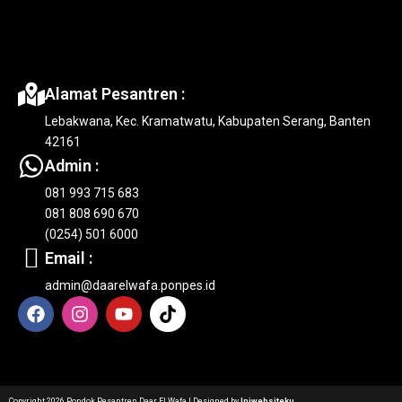
Alamat Pesantren :
Lebakwana, Kec. Kramatwatu, Kabupaten Serang, Banten
42161
Admin :
081 993 715 683
081 808 690 670
(0254) 501 6000
Email :
admin@daarelwafa.ponpes.id
F
I
Y
T
a
n
o
i
c
s
u
k
e
t
t
t
b
a
u
o
o
g
b
k
Copyright 2026 Pondok Pesantren Daar El Wafa | Designed by
Iniwebsiteku